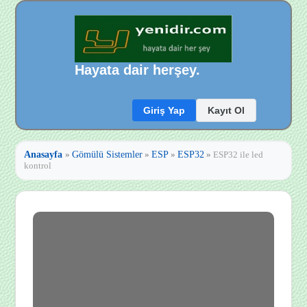
Hayata dair herşey.
Giriş Yap
Kayıt Ol
Anasayfa
»
Gömülü Sistemler
»
ESP
»
ESP32
»
ESP32 ile led
kontrol