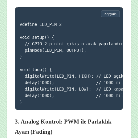
Kopyala
#define LED_PIN 2

void setup() {

  // GPIO 2 pinini çıkış olarak yapılandırıyoruz
  pinMode(LED_PIN, OUTPUT);

}

void loop() {

  digitalWrite(LED_PIN, HIGH); // LED açık (3.3V
  delay(1000);                 // 1000 milisaniy
  digitalWrite(LED_PIN, LOW);  // LED kapalı (0V
  delay(1000);                 // 1000 milisaniy
}
3. Analog Kontrol: PWM ile Parlaklık
Ayarı (Fading)