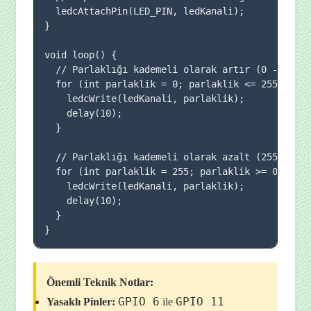
  ledcAttachPin(LED_PIN, ledKanali);

}

void loop() {

  // Parlaklığı kademeli olarak artır (0 -> 255)
  for (int parlaklik = 0; parlaklik <= 255; parl
    ledcWrite(ledKanali, parlaklik);

    delay(10);

  }

  // Parlaklığı kademeli olarak azalt (255 -> 0)
  for (int parlaklik = 255; parlaklik >= 0; parl
    ledcWrite(ledKanali, parlaklik);

    delay(10);

  }

}
Önemli Teknik Notlar:
GPIO 6
GPIO 11
Yasaklı Pinler:
ile