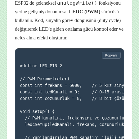
analogWrite()
ESP32'de geleneksel
fonksiyonu
yerine gelişmiş donanımsal
LEDC (PWM)
sürücüsü
kullanılır. Kod, sinyalin görev döngüsünü (duty cycle)
değiştirerek LED'e giden ortalama gücü kontrol eder ve
nefes alma efekti oluşturur.
Kopyala
#define LED_PIN 2

// PWM Parametreleri

const int frekans = 5000;    // 5 kHz sinyal fre
const int ledKanali = 0;     // 0-15 arası donan
const int cozunurluk = 8;    // 8-bit çözünürlük
void setup() {

  // PWM kanalını, frekansını ve çözünürlüğünü y
  ledcSetup(ledKanali, frekans, cozunurluk);

  // Yapılandırılan PWM kanalını ilgili GPIO pin