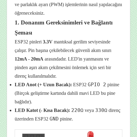
ve parlaklık ayarı (PWM) işlemlerinin nasıl yapılacağını
öğreneceksiniz.
1. Donanım Gereksinimleri ve Bağlantı
Şeması
ESP32 pinleri
3.3V
mantıksal gerilim seviyesinde
çalışır. Pin başına çekilebilecek güvenli akım sınırı
12mA - 20mA
arasındadır. LED'in yanmasını ve
pinden aşırı akım çekilmesini önlemek için seri bir
direnç kullanılmalıdır.
GPIO 2
LED Anot (+ Uzun Bacak):
ESP32
pinine
(Birçok geliştirme kartında dahili mavi LED bu pine
bağlıdır).
220Ω
330Ω
LED Katot (- Kısa Bacak):
veya
direnç
GND
üzerinden ESP32
pinine.