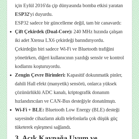
için Eylül 2016'da çip dünyasında bomba etkisi yaratan
ESP32
'yi duyurdu.
ESP32 sadece bir güncelleme değil, tam bir canavardı:
Çift Çekirdek (Dual-Core):
240 MHz hızında çalışan
iki adet Xtensa LX6 çekirdeği barındırıyordu.
Çekirdeğin biri sadece Wi-Fi ve Bluetooth trafiğini
yönetirken, diğeri kullanıcının yazdığı sensör ve kontrol
kodlarını koşturuyordu.
Zengin Çevre Birimleri:
Kapasitif dokunmatik pinler,
dahili Hall efekt (manyetik) sensörü, onlarca yüksek
çözünürlüklü ADC kanalı, kriptografik donanım
hızlandırıcıları ve CAN-Bus desteğiyle donatılmıştı.
Wi-Fi + BLE:
Bluetooth Low Energy (BLE) desteği
sayesinde cihazların akıllı telefonlarla çok düşük güç
tüketerek eşleşmesi sağlandı.
3. Açık Kaynağa Uyum ve