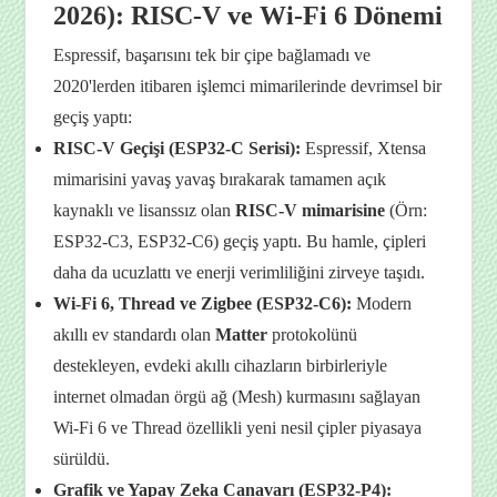
2026): RISC-V ve Wi-Fi 6 Dönemi
Espressif, başarısını tek bir çipe bağlamadı ve
2020'lerden itibaren işlemci mimarilerinde devrimsel bir
geçiş yaptı:
RISC-V Geçişi (ESP32-C Serisi):
Espressif, Xtensa
mimarisini yavaş yavaş bırakarak tamamen açık
kaynaklı ve lisanssız olan
RISC-V mimarisine
(Örn:
ESP32-C3, ESP32-C6) geçiş yaptı. Bu hamle, çipleri
daha da ucuzlattı ve enerji verimliliğini zirveye taşıdı.
Wi-Fi 6, Thread ve Zigbee (ESP32-C6):
Modern
akıllı ev standardı olan
Matter
protokolünü
destekleyen, evdeki akıllı cihazların birbirleriyle
internet olmadan örgü ağ (Mesh) kurmasını sağlayan
Wi-Fi 6 ve Thread özellikli yeni nesil çipler piyasaya
sürüldü.
Grafik ve Yapay Zeka Canavarı (ESP32-P4):