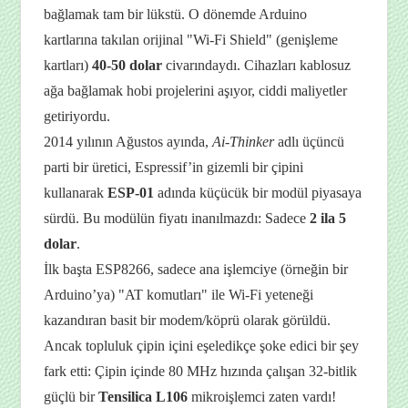
bağlamak tam bir lükstü. O dönemde Arduino
kartlarına takılan orijinal "Wi-Fi Shield" (genişleme
kartları)
40-50 dolar
civarındaydı. Cihazları kablosuz
ağa bağlamak hobi projelerini aşıyor, ciddi maliyetler
getiriyordu.
2014 yılının Ağustos ayında,
Ai-Thinker
adlı üçüncü
parti bir üretici, Espressif’in gizemli bir çipini
kullanarak
ESP-01
adında küçücük bir modül piyasaya
sürdü. Bu modülün fiyatı inanılmazdı: Sadece
2 ila 5
dolar
.
İlk başta ESP8266, sadece ana işlemciye (örneğin bir
Arduino’ya) "AT komutları" ile Wi-Fi yeteneği
kazandıran basit bir modem/köprü olarak görüldü.
Ancak topluluk çipin içini eşeledikçe şoke edici bir şey
fark etti: Çipin içinde 80 MHz hızında çalışan 32-bitlik
güçlü bir
Tensilica L106
mikroişlemci zaten vardı!