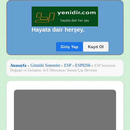
Hayata dair herşey.
Giriş Yap
Kayıt Ol
Anasayfa
»
Gömülü Sistemler
»
ESP
»
ESP8266
»
ESP Serisinin
Doğuşu ve Gelişimi: IoT Dünyasını Sarsan Çip Devrimi